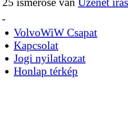
25 ismerőse van
Üzenet írá
VolvoWiW Csapat
Kapcsolat
Jogi nyilatkozat
Honlap térkép