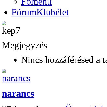
Főmenü
Fórum
Klubélet
Megjegyzés
Nincs hozzáférésed a t
narancs