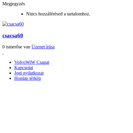
Megjegyzés
Nincs hozzáférésed a tartalomhoz.
csacsa60
0 ismerőse van
Üzenet írása
VolvoWiW Csapat
Kapcsolat
Jogi nyilatkozat
Honlap térkép