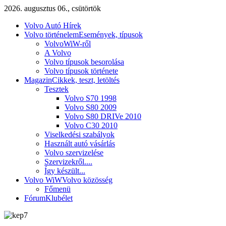
2026. augusztus 06., csütörtök
Volvo Autó Hírek
Volvo történelem
Események, típusok
VolvoWiW-ről
A Volvo
Volvo típusok besorolása
Volvo típusok története
Magazin
Cikkek, teszt, letöltés
Tesztek
Volvo S70 1998
Volvo S80 2009
Volvo S80 DRIVe 2010
Volvo C30 2010
Viselkedési szabályok
Használt autó vásárlás
Volvo szervizelése
Szervizekről....
Így készült...
Volvo WiW
Volvo közösség
Főmenü
Fórum
Klubélet