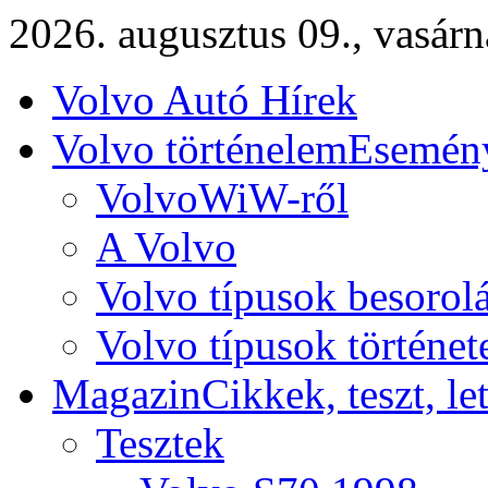
2026. augusztus 09., vasár
Volvo Autó Hírek
Volvo történelem
Esemény
VolvoWiW-ről
A Volvo
Volvo típusok besorol
Volvo típusok történet
Magazin
Cikkek, teszt, le
Tesztek