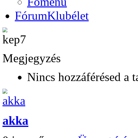
Főmenü
Fórum
Klubélet
Megjegyzés
Nincs hozzáférésed a t
akka