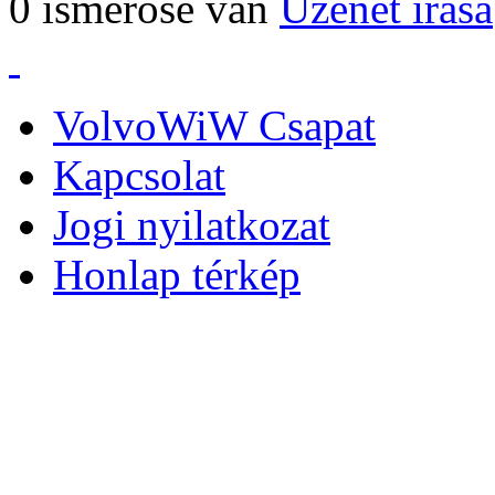
0 ismerőse van
Üzenet írása
VolvoWiW Csapat
Kapcsolat
Jogi nyilatkozat
Honlap térkép