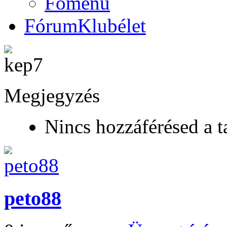
Főmenü
Fórum
Klubélet
Megjegyzés
Nincs hozzáférésed a t
peto88