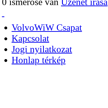
0 ismerőse van
Üzenet írása
VolvoWiW Csapat
Kapcsolat
Jogi nyilatkozat
Honlap térkép