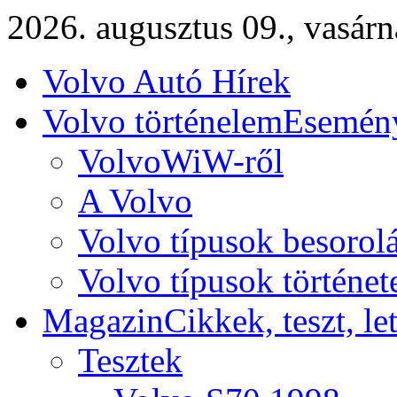
2026. augusztus 09., vasár
Volvo Autó Hírek
Volvo történelem
Esemény
VolvoWiW-ről
A Volvo
Volvo típusok besorol
Volvo típusok történet
Magazin
Cikkek, teszt, le
Tesztek