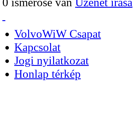
0 ismerőse van
Üzenet írása
VolvoWiW Csapat
Kapcsolat
Jogi nyilatkozat
Honlap térkép