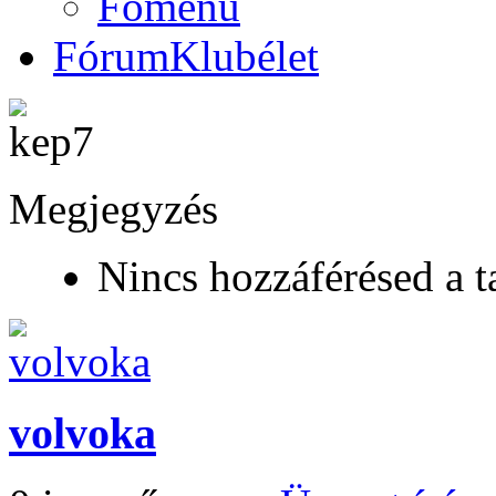
Főmenü
Fórum
Klubélet
Megjegyzés
Nincs hozzáférésed a t
volvoka