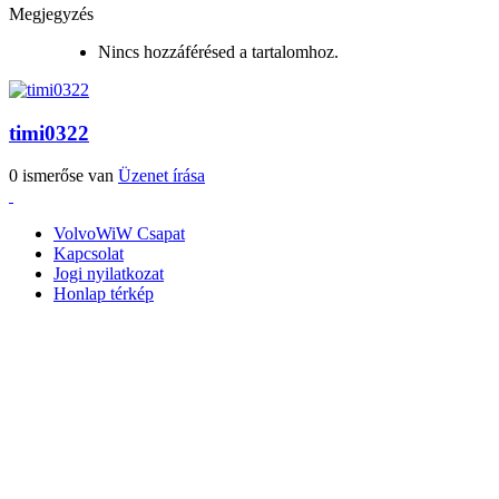
Megjegyzés
Nincs hozzáférésed a tartalomhoz.
timi0322
0 ismerőse van
Üzenet írása
VolvoWiW Csapat
Kapcsolat
Jogi nyilatkozat
Honlap térkép