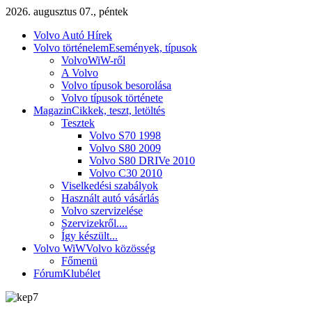
2026. augusztus 07., péntek
Volvo Autó Hírek
Volvo történelem
Események, típusok
VolvoWiW-ről
A Volvo
Volvo típusok besorolása
Volvo típusok története
Magazin
Cikkek, teszt, letöltés
Tesztek
Volvo S70 1998
Volvo S80 2009
Volvo S80 DRIVe 2010
Volvo C30 2010
Viselkedési szabályok
Használt autó vásárlás
Volvo szervizelése
Szervizekről....
Így készült...
Volvo WiW
Volvo közösség
Főmenü
Fórum
Klubélet