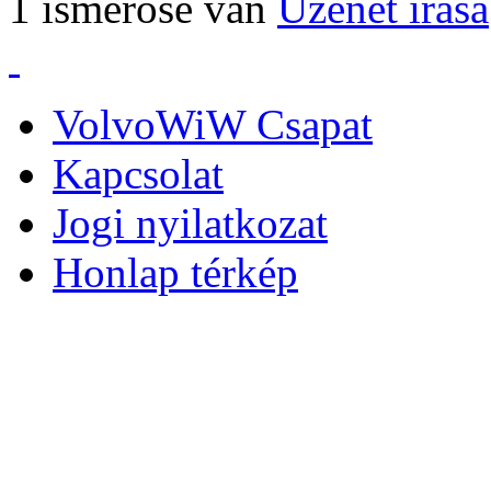
1 ismerőse van
Üzenet írása
VolvoWiW Csapat
Kapcsolat
Jogi nyilatkozat
Honlap térkép