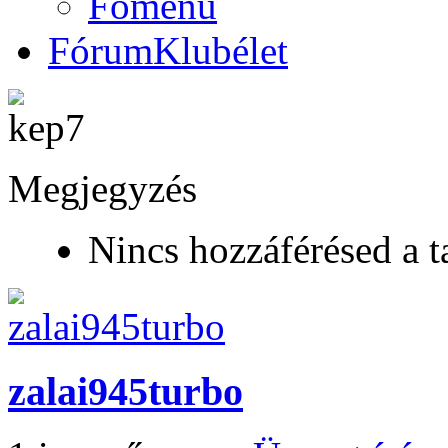
Főmenü
Fórum
Klubélet
Megjegyzés
Nincs hozzáférésed a t
zalai945turbo