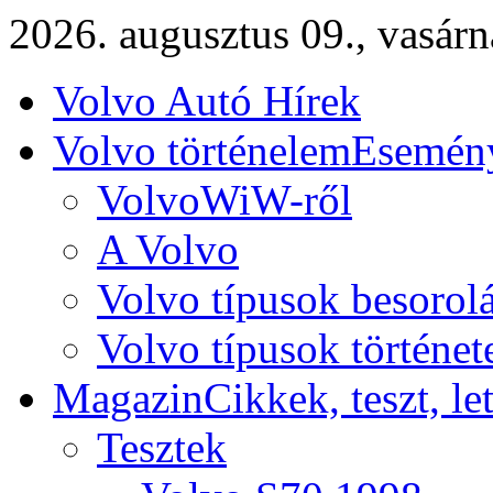
2026. augusztus 09., vasár
Volvo Autó Hírek
Volvo történelem
Esemény
VolvoWiW-ről
A Volvo
Volvo típusok besorol
Volvo típusok történet
Magazin
Cikkek, teszt, le
Tesztek