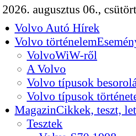
2026. augusztus 06., csütör
Volvo Autó Hírek
Volvo történelem
Esemény
VolvoWiW-ről
A Volvo
Volvo típusok besorol
Volvo típusok történet
Magazin
Cikkek, teszt, le
Tesztek