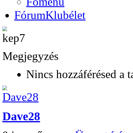
Főmenü
Fórum
Klubélet
Megjegyzés
Nincs hozzáférésed a t
Dave28