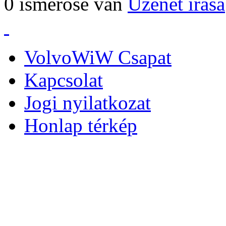
0 ismerőse van
Üzenet írása
VolvoWiW Csapat
Kapcsolat
Jogi nyilatkozat
Honlap térkép