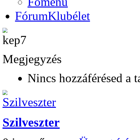
Főmenü
Fórum
Klubélet
Megjegyzés
Nincs hozzáférésed a t
Szilveszter