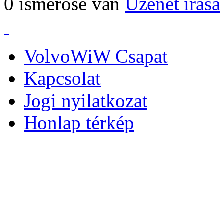
0 ismerőse van
Üzenet írása
VolvoWiW Csapat
Kapcsolat
Jogi nyilatkozat
Honlap térkép