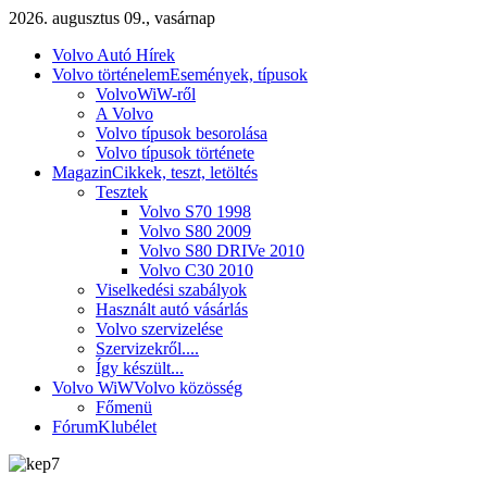
2026. augusztus 09., vasárnap
Volvo Autó Hírek
Volvo történelem
Események, típusok
VolvoWiW-ről
A Volvo
Volvo típusok besorolása
Volvo típusok története
Magazin
Cikkek, teszt, letöltés
Tesztek
Volvo S70 1998
Volvo S80 2009
Volvo S80 DRIVe 2010
Volvo C30 2010
Viselkedési szabályok
Használt autó vásárlás
Volvo szervizelése
Szervizekről....
Így készült...
Volvo WiW
Volvo közösség
Főmenü
Fórum
Klubélet