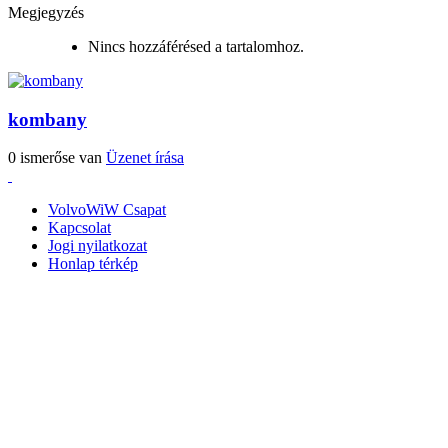
Megjegyzés
Nincs hozzáférésed a tartalomhoz.
kombany
0 ismerőse van
Üzenet írása
VolvoWiW Csapat
Kapcsolat
Jogi nyilatkozat
Honlap térkép