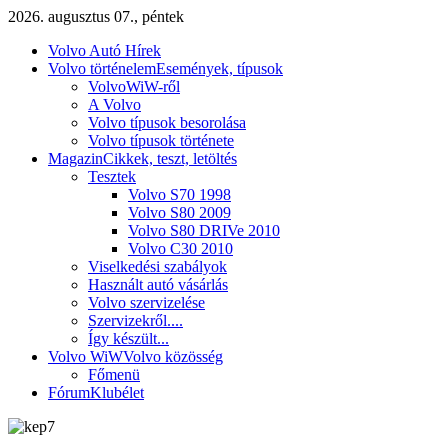
2026. augusztus 07., péntek
Volvo Autó Hírek
Volvo történelem
Események, típusok
VolvoWiW-ről
A Volvo
Volvo típusok besorolása
Volvo típusok története
Magazin
Cikkek, teszt, letöltés
Tesztek
Volvo S70 1998
Volvo S80 2009
Volvo S80 DRIVe 2010
Volvo C30 2010
Viselkedési szabályok
Használt autó vásárlás
Volvo szervizelése
Szervizekről....
Így készült...
Volvo WiW
Volvo közösség
Főmenü
Fórum
Klubélet