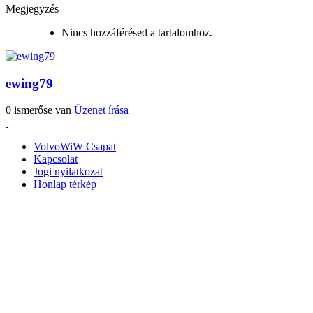
Megjegyzés
Nincs hozzáférésed a tartalomhoz.
ewing79
0 ismerőse van
Üzenet írása
VolvoWiW Csapat
Kapcsolat
Jogi nyilatkozat
Honlap térkép