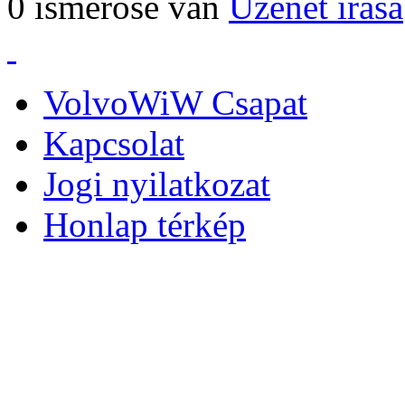
0 ismerőse van
Üzenet írása
VolvoWiW Csapat
Kapcsolat
Jogi nyilatkozat
Honlap térkép