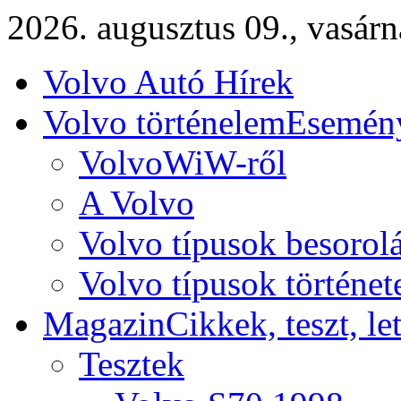
2026. augusztus 09., vasár
Volvo Autó Hírek
Volvo történelem
Esemény
VolvoWiW-ről
A Volvo
Volvo típusok besorol
Volvo típusok történet
Magazin
Cikkek, teszt, le
Tesztek