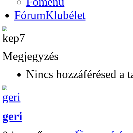
Főmenü
Fórum
Klubélet
Megjegyzés
Nincs hozzáférésed a t
geri