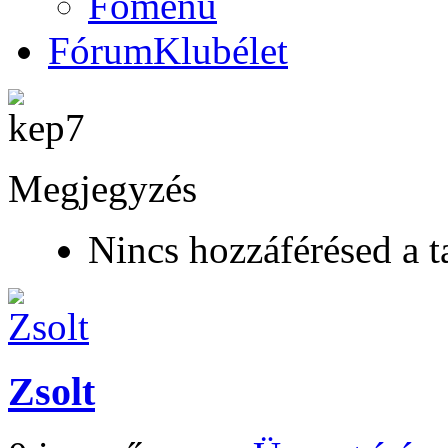
Főmenü
Fórum
Klubélet
Megjegyzés
Nincs hozzáférésed a t
Zsolt