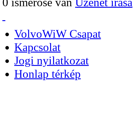
0 ismerőse van
Üzenet írása
VolvoWiW Csapat
Kapcsolat
Jogi nyilatkozat
Honlap térkép