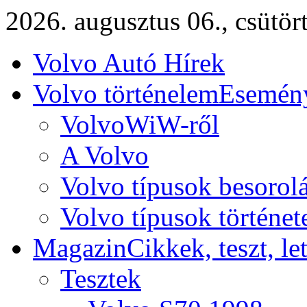
2026. augusztus 06., csütör
Volvo Autó Hírek
Volvo történelem
Esemény
VolvoWiW-ről
A Volvo
Volvo típusok besorol
Volvo típusok történet
Magazin
Cikkek, teszt, le
Tesztek