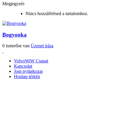
Megjegyzés
Nincs hozzáférésed a tartalomhoz.
Bogyooka
0 ismerőse van
Üzenet írása
VolvoWiW Csapat
Kapcsolat
Jogi nyilatkozat
Honlap térkép