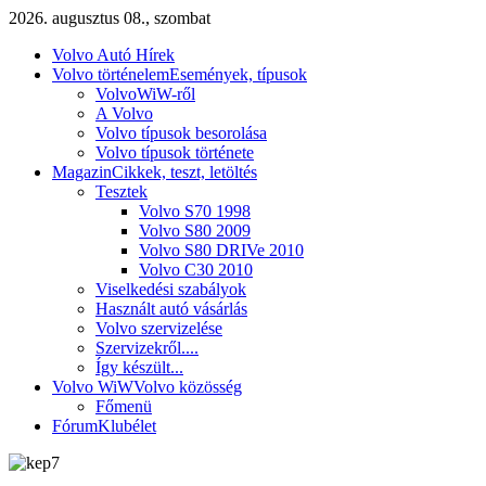
2026. augusztus 08., szombat
Volvo Autó Hírek
Volvo történelem
Események, típusok
VolvoWiW-ről
A Volvo
Volvo típusok besorolása
Volvo típusok története
Magazin
Cikkek, teszt, letöltés
Tesztek
Volvo S70 1998
Volvo S80 2009
Volvo S80 DRIVe 2010
Volvo C30 2010
Viselkedési szabályok
Használt autó vásárlás
Volvo szervizelése
Szervizekről....
Így készült...
Volvo WiW
Volvo közösség
Főmenü
Fórum
Klubélet