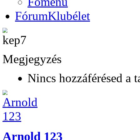
Főmenü
Fórum
Klubélet
Megjegyzés
Nincs hozzáférésed a t
Arnold 123