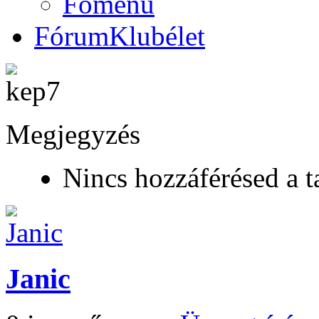
Főmenü
Fórum
Klubélet
Megjegyzés
Nincs hozzáférésed a t
Janic