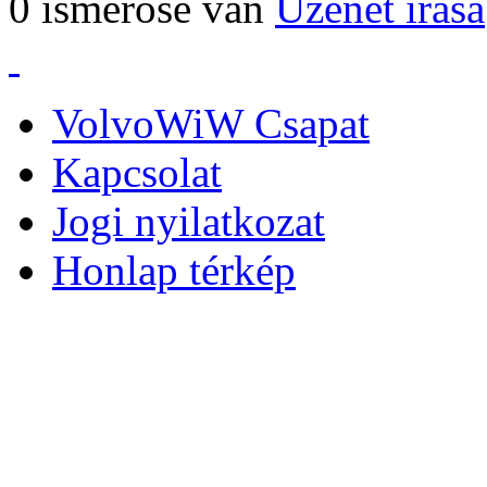
0 ismerőse van
Üzenet írása
VolvoWiW Csapat
Kapcsolat
Jogi nyilatkozat
Honlap térkép