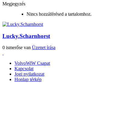
Megjegyzés
Nincs hozzáférésed a tartalomhoz.
Lucky.Scharnhorst
0 ismerőse van
Üzenet írása
VolvoWiW Csapat
Kapcsolat
Jogi nyilatkozat
Honlap térkép