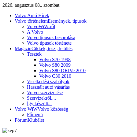
2026. augusztus 08., szombat
Volvo Autó Hírek
Volvo történelem
Események, típusok
VolvoWiW-ről
A Volvo
Volvo típusok besorolása
Volvo típusok története
Magazin
Cikkek, teszt, letöltés
Tesztek
Volvo S70 1998
Volvo S80 2009
Volvo S80 DRIVe 2010
Volvo C30 2010
Viselkedési szabályok
Használt autó vásárlás
Volvo szervizelése
Szervizekről....
Így készült...
Volvo WiW
Volvo közösség
Főmenü
Fórum
Klubélet