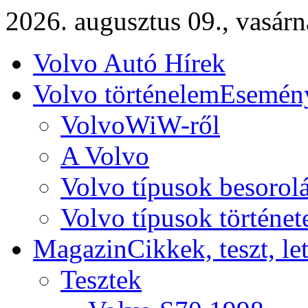
2026. augusztus 09., vasár
Volvo Autó Hírek
Volvo történelem
Esemény
VolvoWiW-ről
A Volvo
Volvo típusok besorol
Volvo típusok történet
Magazin
Cikkek, teszt, le
Tesztek