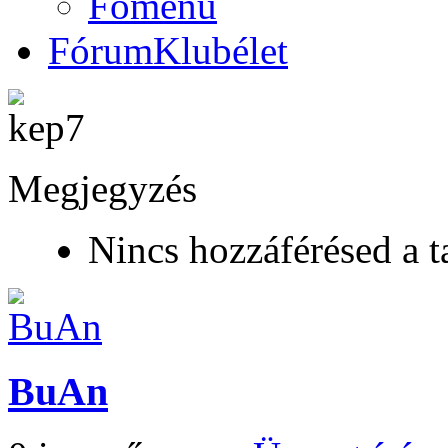
Főmenü
Fórum
Klubélet
Megjegyzés
Nincs hozzáférésed a t
BuAn