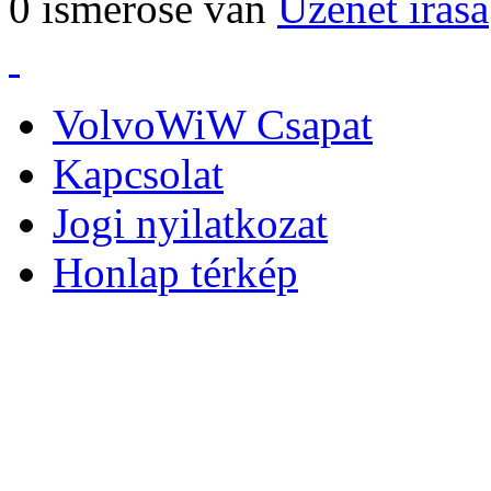
0 ismerőse van
Üzenet írása
VolvoWiW Csapat
Kapcsolat
Jogi nyilatkozat
Honlap térkép