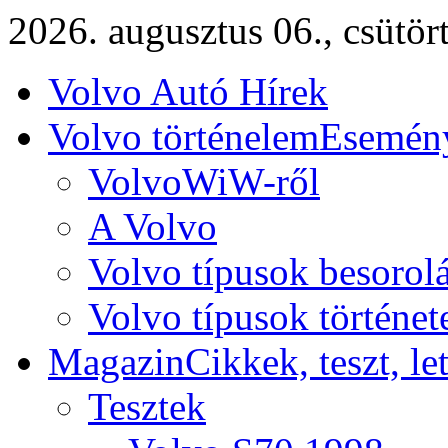
2026. augusztus 06., csütör
Volvo Autó Hírek
Volvo történelem
Esemény
VolvoWiW-ről
A Volvo
Volvo típusok besorol
Volvo típusok történet
Magazin
Cikkek, teszt, le
Tesztek