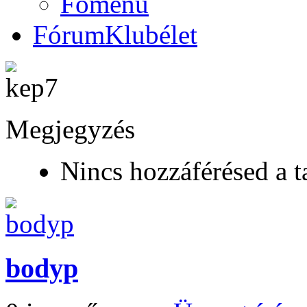
Főmenü
Fórum
Klubélet
Megjegyzés
Nincs hozzáférésed a t
bodyp