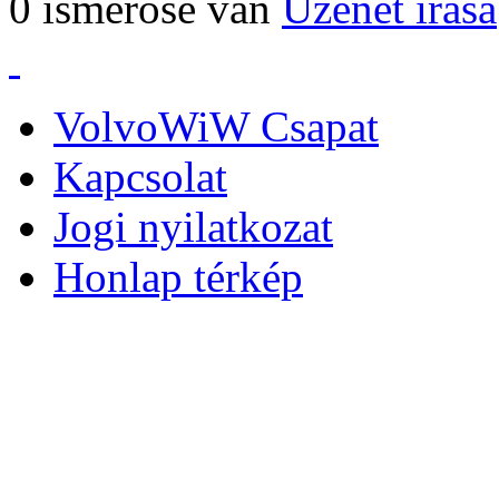
0 ismerőse van
Üzenet írása
VolvoWiW Csapat
Kapcsolat
Jogi nyilatkozat
Honlap térkép