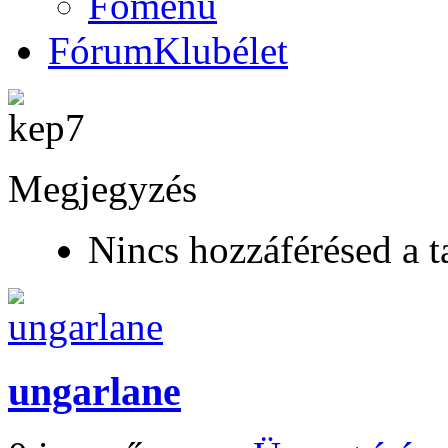
Főmenü
Fórum
Klubélet
Megjegyzés
Nincs hozzáférésed a t
ungarlane