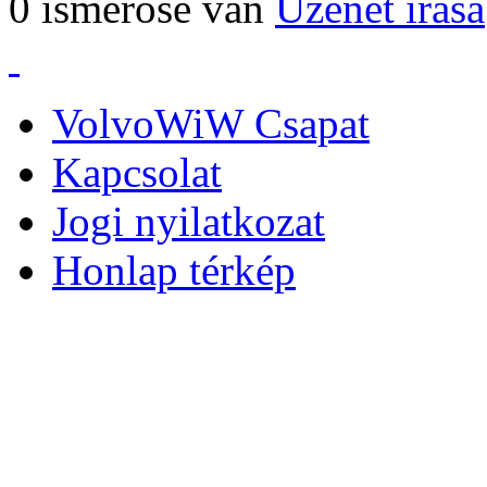
0 ismerőse van
Üzenet írása
VolvoWiW Csapat
Kapcsolat
Jogi nyilatkozat
Honlap térkép