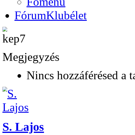
Főmenü
Fórum
Klubélet
Megjegyzés
Nincs hozzáférésed a t
S. Lajos