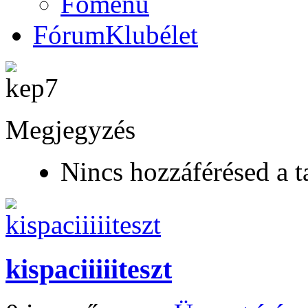
Főmenü
Fórum
Klubélet
Megjegyzés
Nincs hozzáférésed a t
kispaciiiiiteszt