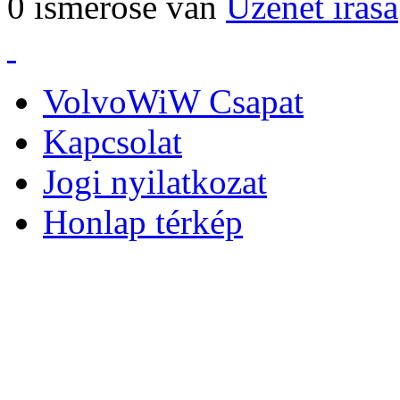
0 ismerőse van
Üzenet írása
VolvoWiW Csapat
Kapcsolat
Jogi nyilatkozat
Honlap térkép