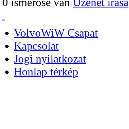
0 ismerőse van
Üzenet írása
VolvoWiW Csapat
Kapcsolat
Jogi nyilatkozat
Honlap térkép