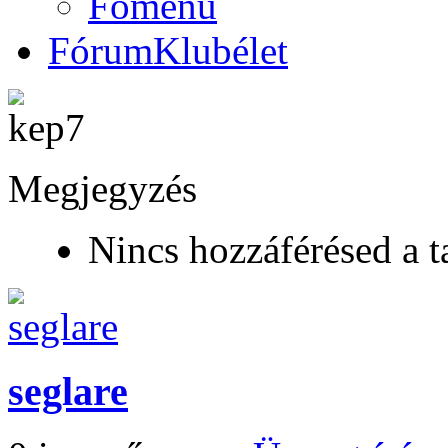
Főmenü
Fórum
Klubélet
Megjegyzés
Nincs hozzáférésed a t
seglare