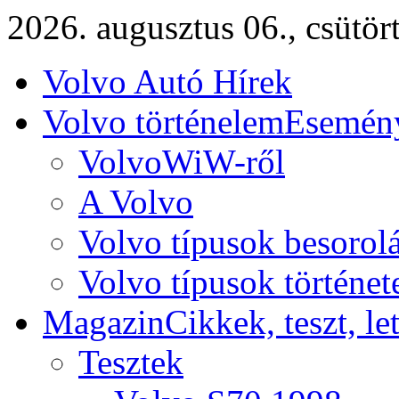
2026. augusztus 06., csütör
Volvo Autó Hírek
Volvo történelem
Esemény
VolvoWiW-ről
A Volvo
Volvo típusok besorol
Volvo típusok történet
Magazin
Cikkek, teszt, le
Tesztek