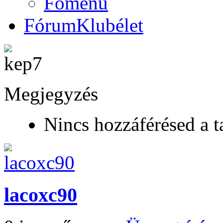
Főmenü
Fórum
Klubélet
Megjegyzés
Nincs hozzáférésed a t
lacoxc90