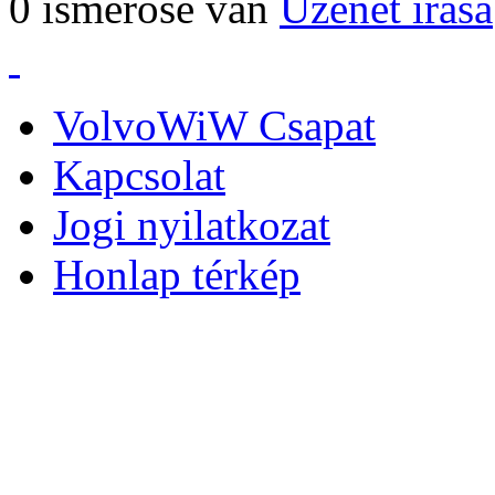
0 ismerőse van
Üzenet írása
VolvoWiW Csapat
Kapcsolat
Jogi nyilatkozat
Honlap térkép