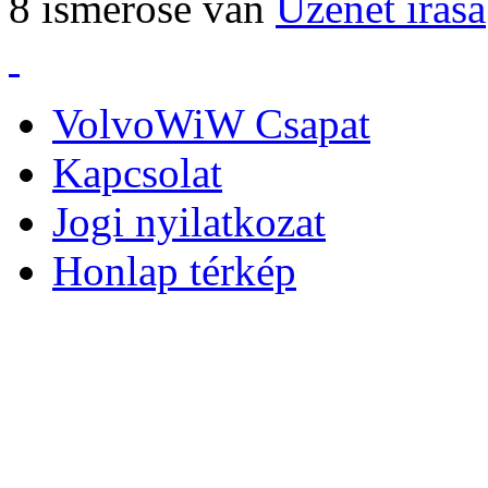
8 ismerőse van
Üzenet írása
VolvoWiW Csapat
Kapcsolat
Jogi nyilatkozat
Honlap térkép