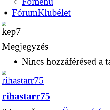
Főmenü
Fórum
Klubélet
Megjegyzés
Nincs hozzáférésed a t
rihastarr75