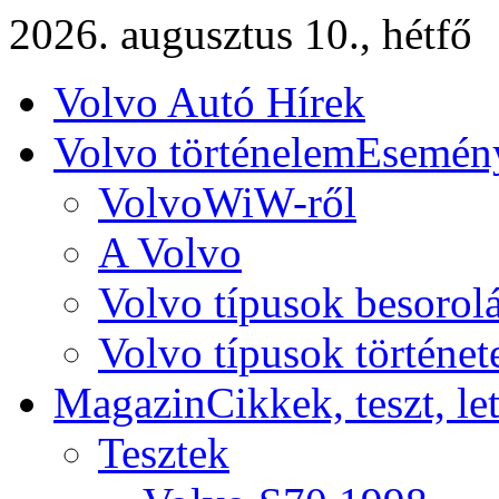
2026. augusztus 10., hétfő
Volvo Autó Hírek
Volvo történelem
Esemény
VolvoWiW-ről
A Volvo
Volvo típusok besorol
Volvo típusok történet
Magazin
Cikkek, teszt, le
Tesztek