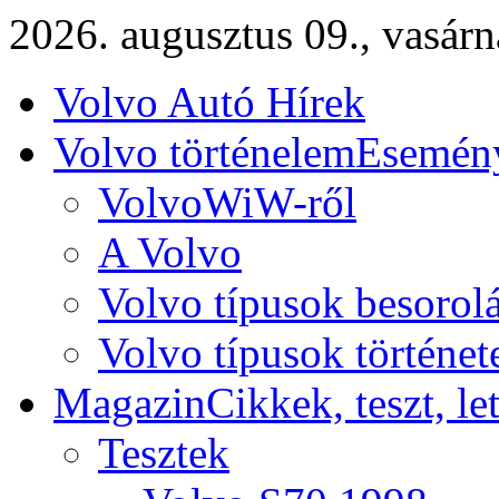
2026. augusztus 09., vasár
Volvo Autó Hírek
Volvo történelem
Esemény
VolvoWiW-ről
A Volvo
Volvo típusok besorol
Volvo típusok történet
Magazin
Cikkek, teszt, le
Tesztek