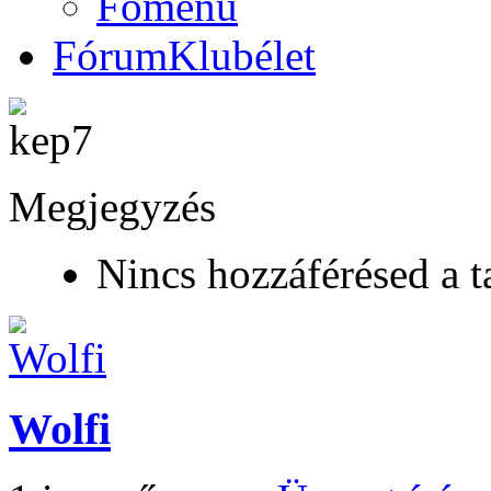
Főmenü
Fórum
Klubélet
Megjegyzés
Nincs hozzáférésed a t
Wolfi