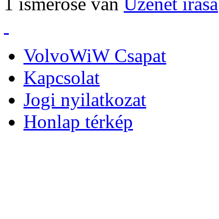
1 ismerőse van
Üzenet írása
VolvoWiW Csapat
Kapcsolat
Jogi nyilatkozat
Honlap térkép