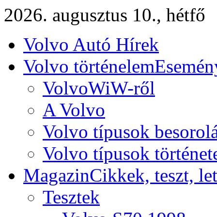
2026. augusztus 10., hétfő
Volvo Autó Hírek
Volvo történelem
Esemény
VolvoWiW-ről
A Volvo
Volvo típusok besorol
Volvo típusok történet
Magazin
Cikkek, teszt, le
Tesztek