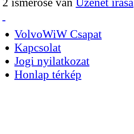
2 ismerőse van
Üzenet írása
VolvoWiW Csapat
Kapcsolat
Jogi nyilatkozat
Honlap térkép