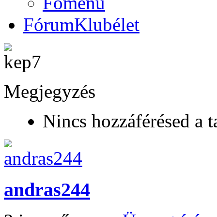
Főmenü
Fórum
Klubélet
Megjegyzés
Nincs hozzáférésed a t
andras244