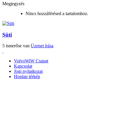
Megjegyzés
Nincs hozzáférésed a tartalomhoz.
Süti
5 ismerőse van
Üzenet írása
VolvoWiW Csapat
Kapcsolat
Jogi nyilatkozat
Honlap térkép