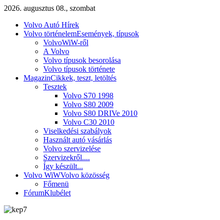
2026. augusztus 08., szombat
Volvo Autó Hírek
Volvo történelem
Események, típusok
VolvoWiW-ről
A Volvo
Volvo típusok besorolása
Volvo típusok története
Magazin
Cikkek, teszt, letöltés
Tesztek
Volvo S70 1998
Volvo S80 2009
Volvo S80 DRIVe 2010
Volvo C30 2010
Viselkedési szabályok
Használt autó vásárlás
Volvo szervizelése
Szervizekről....
Így készült...
Volvo WiW
Volvo közösség
Főmenü
Fórum
Klubélet