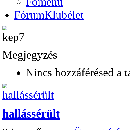
Főmenü
Fórum
Klubélet
Megjegyzés
Nincs hozzáférésed a t
hallássérült