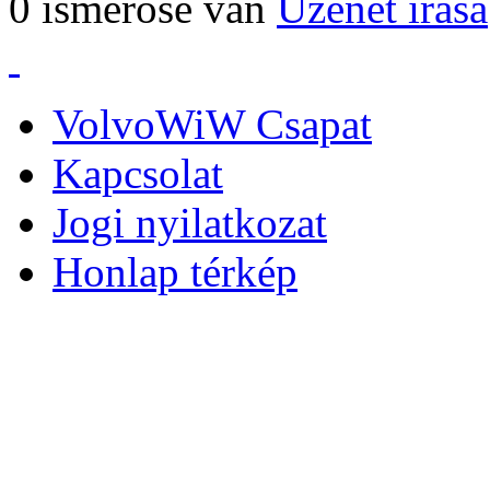
0 ismerőse van
Üzenet írása
VolvoWiW Csapat
Kapcsolat
Jogi nyilatkozat
Honlap térkép