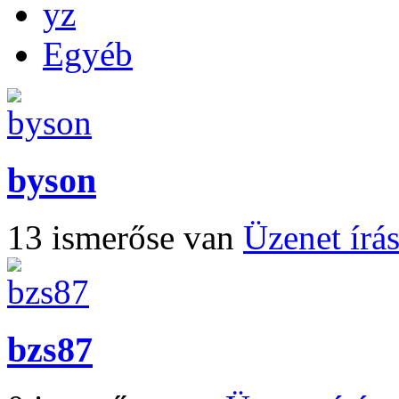
yz
Egyéb
byson
13 ismerőse van
Üzenet írá
bzs87