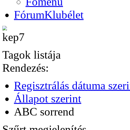
Főmenü
Fórum
Klubélet
Tagok listája
Rendezés:
Regisztrálás dátuma szeri
Állapot szerint
ABC sorrend
Szűrt megjelenítés