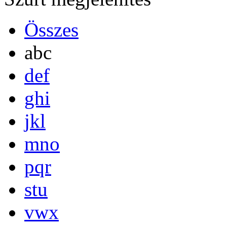
Összes
abc
def
ghi
jkl
mno
pqr
stu
vwx