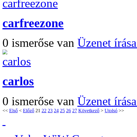
carfreezone
0 ismerőse van
Üzenet írás
carlos
0 ismerőse van
Üzenet írás
<<
Első
<
Előző
21
22
23
24
25
26
27
Következő
>
Utolsó
>>