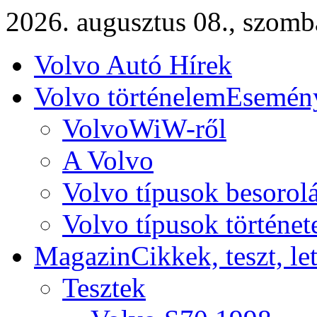
2026. augusztus 08., szomb
Volvo Autó Hírek
Volvo történelem
Esemény
VolvoWiW-ről
A Volvo
Volvo típusok besorol
Volvo típusok történet
Magazin
Cikkek, teszt, le
Tesztek