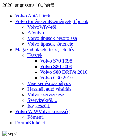
2026. augusztus 10., hétfő
Volvo Autó Hírek
Volvo történelem
Események, típusok
VolvoWiW-ről
A Volvo
Volvo típusok besorolása
Volvo típusok története
Magazin
Cikkek, teszt, letöltés
Tesztek
Volvo S70 1998
Volvo S80 2009
Volvo S80 DRIVe 2010
Volvo C30 2010
Viselkedési szabályok
Használt autó vásárlás
Volvo szervizelése
Szervizekről....
Így készült...
Volvo WiW
Volvo közösség
Főmenü
Fórum
Klubélet