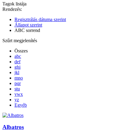
Tagok listája
Rendezés:
Regisztrálás dátuma szerint
Állapot szerint
ABC sorrend
Szűrt megjelenítés
Összes
abc
def
ghi
jkl
mno
pqr
stu
vwx
yz
Egyéb
Albatros