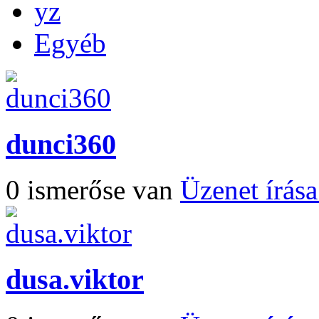
yz
Egyéb
dunci360
0 ismerőse van
Üzenet írás
dusa.viktor