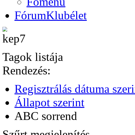
Főmenü
Fórum
Klubélet
Tagok listája
Rendezés:
Regisztrálás dátuma szeri
Állapot szerint
ABC sorrend
Szűrt megjelenítés