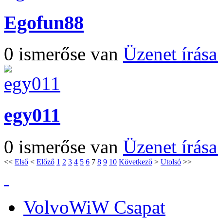
Egofun88
0 ismerőse van
Üzenet írás
egy011
0 ismerőse van
Üzenet írás
<<
Első
<
Előző
1
2
3
4
5
6
7
8
9
10
Következő
>
Utolsó
>>
VolvoWiW Csapat