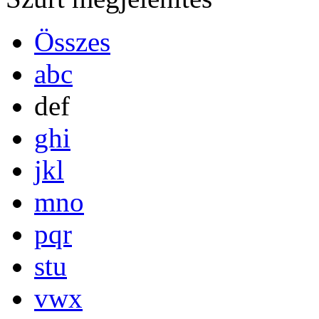
Összes
abc
def
ghi
jkl
mno
pqr
stu
vwx