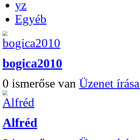
yz
Egyéb
bogica2010
0 ismerőse van
Üzenet írás
Alfréd