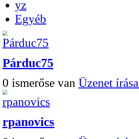
yz
Egyéb
Párduc75
0 ismerőse van
Üzenet írás
rpanovics