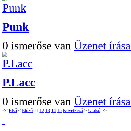
Punk
0 ismerőse van
Üzenet írás
P.Lacc
0 ismerőse van
Üzenet írás
<<
Első
<
Előző
11
12
13
14
15
Következő
>
Utolsó
>>