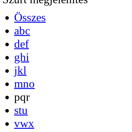
Összes
abc
def
ghi
jkl
mno
pqr
stu
vwx