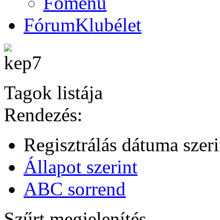
Főmenü
Fórum
Klubélet
Tagok listája
Rendezés:
Regisztrálás dátuma szeri
Állapot szerint
ABC sorrend
Szűrt megjelenítés