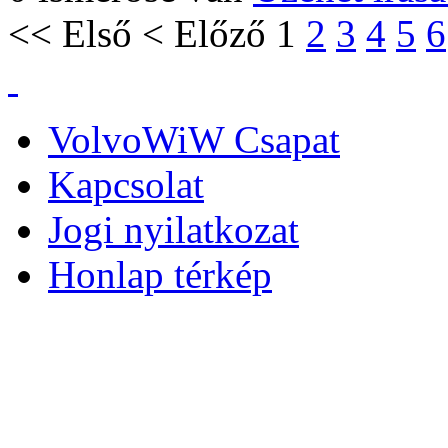
<<
Első
<
Előző
1
2
3
4
5
6
VolvoWiW Csapat
Kapcsolat
Jogi nyilatkozat
Honlap térkép