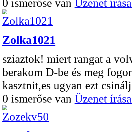
0 ismerőse van
Üzenet írás
Zolka1021
sziaztok! miert rangat a vo
berakom D-be és meg fogom 
kasztnit,es ugyan ezt csiná
0 ismerőse van
Üzenet írás