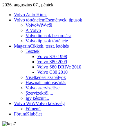
2026. augusztus 07., péntek
Volvo Autó Hírek
Volvo történelem
Események, típusok
VolvoWiW-ről
A Volvo
Volvo típusok besorolása
Volvo típusok története
Magazin
Cikkek, teszt, letöltés
Tesztek
Volvo S70 1998
Volvo S80 2009
Volvo S80 DRIVe 2010
Volvo C30 2010
Viselkedési szabályok
Használt autó vásárlás
Volvo szervizelése
Szervizekről....
Így készült...
Volvo WiW
Volvo közösség
Főmenü
Fórum
Klubélet