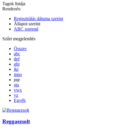
Tagok listája
Rendezés:
Regisztrálás dátuma szerint
Állapot szerint
ABC sorrend
Szűrt megjelenítés
Összes
abc
def
ghi
jkl
mno
pqr
stu
vwx
yz
Egyéb
Reggaezsolt