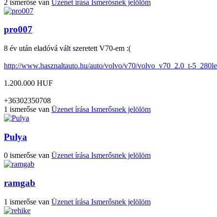
2 ismerőse van
Üzenet írása
Ismerősnek jelölöm
pro007
8 év után eladóvá vált szeretett V70-em :(
http://www.hasznaltauto.hu/auto/volvo/v70/volvo_v70_2.0_t-5_280l
1.200.000 HUF
+36302350708
1 ismerőse van
Üzenet írása
Ismerősnek jelölöm
Pulya
0 ismerőse van
Üzenet írása
Ismerősnek jelölöm
ramgab
1 ismerőse van
Üzenet írása
Ismerősnek jelölöm