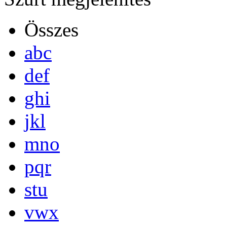
Összes
abc
def
ghi
jkl
mno
pqr
stu
vwx