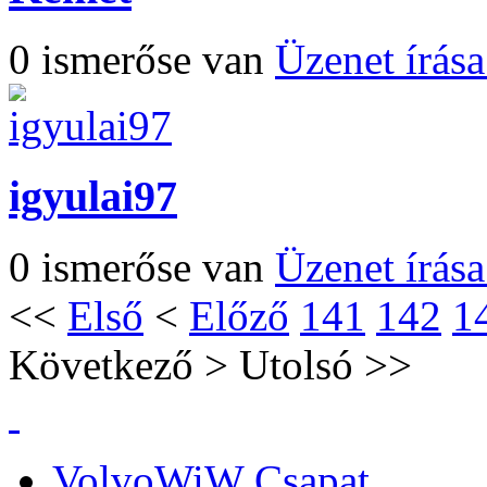
0 ismerőse van
Üzenet írás
igyulai97
0 ismerőse van
Üzenet írás
<<
Első
<
Előző
141
142
1
Következő
>
Utolsó
>>
VolvoWiW Csapat