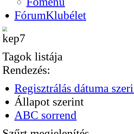
Főmenü
Fórum
Klubélet
Tagok listája
Rendezés:
Regisztrálás dátuma szeri
Állapot szerint
ABC sorrend
Szűrt megjelenítés