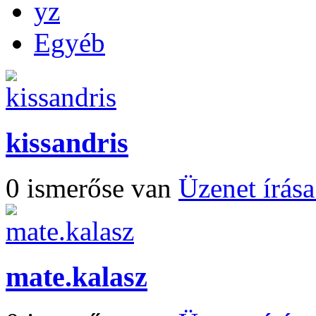
yz
Egyéb
kissandris
0 ismerőse van
Üzenet írás
mate.kalasz