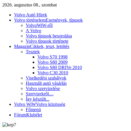
2026. augusztus 08., szombat
Volvo Autó Hírek
Volvo történelem
Események, típusok
VolvoWiW-ről
A Volvo
Volvo típusok besorolása
Volvo típusok története
Magazin
Cikkek, teszt, letöltés
Tesztek
Volvo S70 1998
Volvo S80 2009
Volvo S80 DRIVe 2010
Volvo C30 2010
Viselkedési szabályok
Használt autó vásárlás
Volvo szervizelése
Szervizekről....
Így készült...
Volvo WiW
Volvo közösség
Főmenü
Fórum
Klubélet