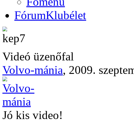
Főmenü
Fórum
Klubélet
Videó üzenőfal
Volvo-mánia
,
2009. szepte
Jó kis video!