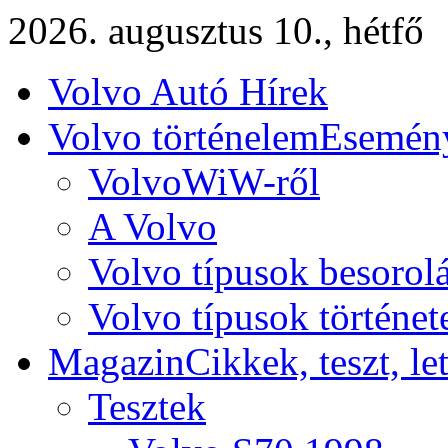
2026. augusztus 10., hétfő
Volvo Autó Hírek
Volvo történelem
Esemény
VolvoWiW-ről
A Volvo
Volvo típusok besorol
Volvo típusok történet
Magazin
Cikkek, teszt, le
Tesztek