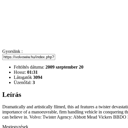
Gyorslink :
Feltöltés dátuma:
2009 szeptember 20
Hossz:
01:31
Látogatók
3094
Üzenőfal:
3
Leírás
Dramatically and artistically filmed, this ad features a twister devast
importance of a manoeuvrable, firm handling vehicle in conquering thi
can believe in. Volvo: Twister Agency: Abbott Mead Vickers BBDO 
Megjegyzések