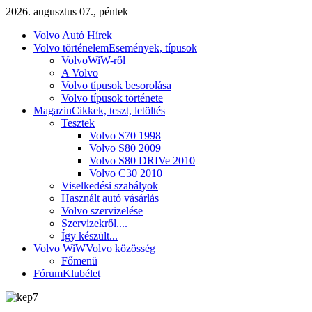
2026. augusztus 07., péntek
Volvo Autó Hírek
Volvo történelem
Események, típusok
VolvoWiW-ről
A Volvo
Volvo típusok besorolása
Volvo típusok története
Magazin
Cikkek, teszt, letöltés
Tesztek
Volvo S70 1998
Volvo S80 2009
Volvo S80 DRIVe 2010
Volvo C30 2010
Viselkedési szabályok
Használt autó vásárlás
Volvo szervizelése
Szervizekről....
Így készült...
Volvo WiW
Volvo közösség
Főmenü
Fórum
Klubélet