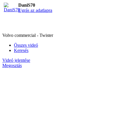
DaniS70
Ugrás az adatlapra
Volvo commercial - Twister
Összes videó
Keresés
Videó jelentése
Megosztás