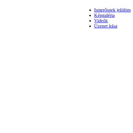
Ismerősnek jelölöm
Képgaléria
Videók
Üzenet írása