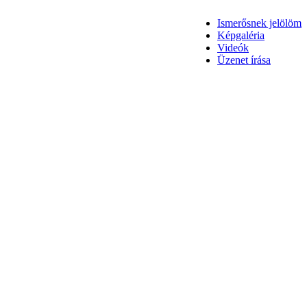
Ismerősnek jelölöm
Képgaléria
Videók
Üzenet írása