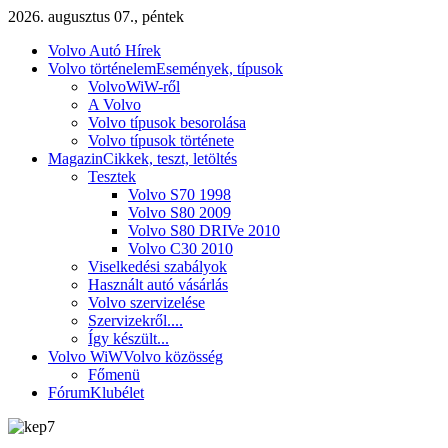
2026. augusztus 07., péntek
Volvo Autó Hírek
Volvo történelem
Események, típusok
VolvoWiW-ről
A Volvo
Volvo típusok besorolása
Volvo típusok története
Magazin
Cikkek, teszt, letöltés
Tesztek
Volvo S70 1998
Volvo S80 2009
Volvo S80 DRIVe 2010
Volvo C30 2010
Viselkedési szabályok
Használt autó vásárlás
Volvo szervizelése
Szervizekről....
Így készült...
Volvo WiW
Volvo közösség
Főmenü
Fórum
Klubélet