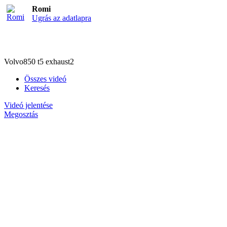
Romi
Ugrás az adatlapra
Volvo850 t5 exhaust2
Összes videó
Keresés
Videó jelentése
Megosztás