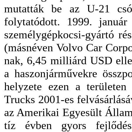
mutatták be az U-21 csó
folytatódott. 1999. januá
személygépkocsi-gyártó rés
(másnéven Volvo Car Corpo
nak, 6,45 milliárd USD elle
a haszonjárművekre összpon
helyzete ezen a területe
Trucks 2001-es felvásárlásá
az Amerikai Egyesült Állam
tíz évben gyors fejlőd