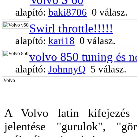
alapító:
baki8706
0 válasz.
Swirl throttle!!!!!
alapító:
kari18
0 válasz.
volvo 850 tuning és n
alapító:
JohnnyQ
5 válasz.
Volvo
A Volvo latin kifejezés
jelentése "gurulok", "