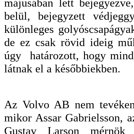
májusában lett bejegyezv
belül, bejegyzett védjegg
különleges golyóscsapágyak
de ez csak rövid ideig mű
úgy határozott, hogy mind
látnak el a későbbiekben.
Az Volvo AB nem tevékeny
mikor Assar Gabrielsson, az
Gustav Larson mérnök 