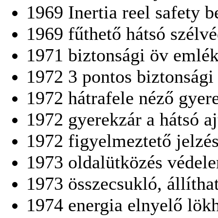
1969 Inertia reel safety b
1969 fűthető hátsó szélv
1971 biztonsági öv emlék
1972 3 pontos biztonsági 
1972 hátrafele néző gyere
1972 gyerekzár a hátsó a
1972 figyelmeztető jelzés
1973 oldalütközés védel
1973 összecsukló, állíth
1974 energia elnyelő lök