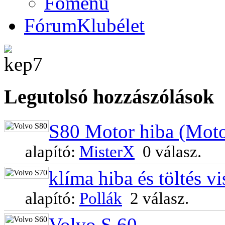
Főmenü
Fórum
Klubélet
Legutols
ó hozzászólások
S80 Motor hiba (Motor
alapító:
MisterX
0 válasz.
klíma hiba és töltés vi
alapító:
Pollák
2 válasz.
Volvo S 60