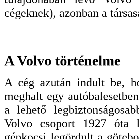
cégeknek), azonban a társas
A Volvo történelme
A cég azután indult be, h
meghalt egy autóbalesetben
a lehető legbiztonságosab
Volvo csoport 1927 óta l
gépkocsi legördult a götebo