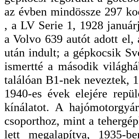
az évben mindössze 297 koc
, a LV Serie 1, 1928 január
a Volvo 639 autót adott el,
után indult; a gépkocsik Sv
ismertté a második világhá
találóan B1-nek neveztek, 1
1940-es évek elejére repül
kínálatot. A hajómotorgyá
csoporthoz, mint a tehergé
lett megalapítva, 1935-b