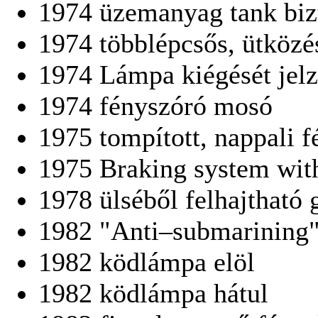
1974 üzemanyag tank bizt
1974 többlépcsős, ütközé
1974 Lámpa kiégését jelz
1974 fényszóró mosó
1975 tompított, nappali 
1975 Braking system with
1978 ülséből felhajtható 
1982 "Anti–submarining
1982 ködlámpa elöl
1982 ködlámpa hátul