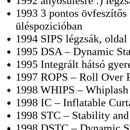
1992 anyósülésre :) légz
1993 3 pontos övfeszítős 
üléspozicióban
1994 SIPS légzsák, oldal
1995 DSA – Dynamic Stab
1995 Integrált hátsó gye
1997 ROPS – Roll Over P
1998 WHIPS – Whiplash 
1998 IC – Inflatable Curt
1998 STC – Stability and
1998 DSTC – Dynamic Sta