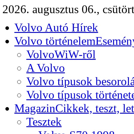
2026. augusztus 06., csütör
Volvo Autó Hírek
Volvo történelem
Esemény
VolvoWiW-ről
A Volvo
Volvo típusok besorol
Volvo típusok történet
Magazin
Cikkek, teszt, le
Tesztek