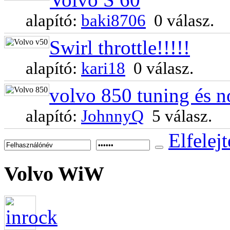
alapító:
baki8706
0 válasz.
Swirl throttle!!!!!
alapító:
kari18
0 válasz.
volvo 850 tuning és n
alapító:
JohnnyQ
5 válasz.
Elfelejt
Volvo
WiW