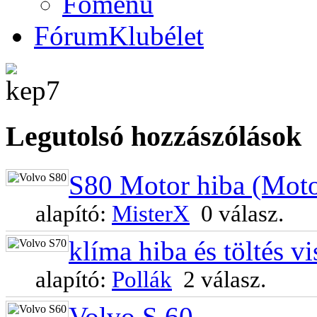
Főmenü
Fórum
Klubélet
Legutols
ó hozzászólások
S80 Motor hiba (Motor
alapító:
MisterX
0 válasz.
klíma hiba és töltés vi
alapító:
Pollák
2 válasz.
Volvo S 60