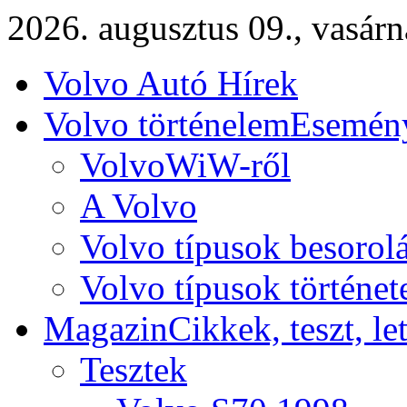
2026. augusztus 09., vasár
Volvo Autó Hírek
Volvo történelem
Esemény
VolvoWiW-ről
A Volvo
Volvo típusok besorol
Volvo típusok történet
Magazin
Cikkek, teszt, le
Tesztek