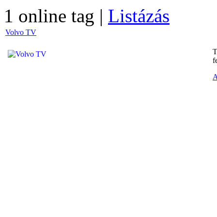
1 online tag |
Listázás
Volvo TV
T
f
A