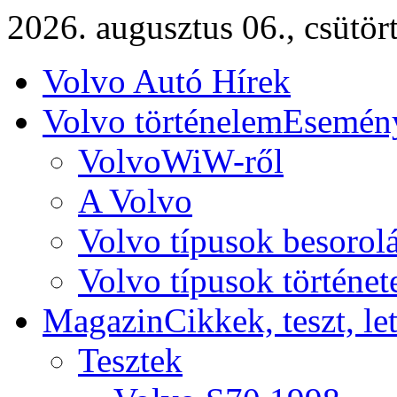
2026. augusztus 06., csütör
Volvo Autó Hírek
Volvo történelem
Esemény
VolvoWiW-ről
A Volvo
Volvo típusok besorol
Volvo típusok történet
Magazin
Cikkek, teszt, le
Tesztek