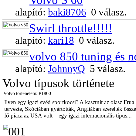
alapító:
baki8706
0 válasz.
Swirl throttle!!!!!
alapító:
kari18
0 válasz.
volvo 850 tuning és n
alapító:
JohnnyQ
5 válasz.
Volvo típusok története
Volvo történelem: P1800
Ilyen egy igazi svéd sportkocsi? A kasztnit az olasz Frua
tervezte, Skóciában gyártották, Angliában szerelték össze
fő piaca az USA volt – egy igazi internacionális típus...