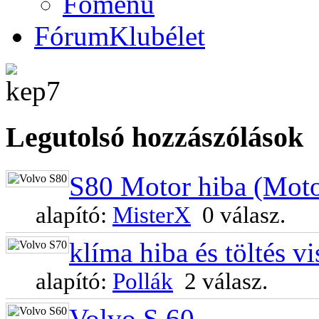
Főmenü
Fórum
Klubélet
Legutols
ó hozzászólások
S80 Motor hiba (Motor
alapító:
MisterX
0 válasz.
klíma hiba és töltés vi
alapító:
Pollák
2 válasz.
Volvo S 60