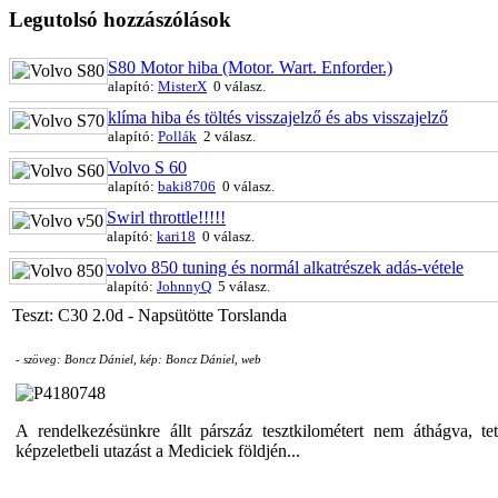
Legutols
ó hozzászólások
S80 Motor hiba (Motor. Wart. Enforder.)
alapító:
MisterX
0 válasz.
klíma hiba és töltés visszajelző és abs visszajelző
alapító:
Pollák
2 válasz.
Volvo S 60
alapító:
baki8706
0 válasz.
Swirl throttle!!!!!
alapító:
kari18
0 válasz.
volvo 850 tuning és normál alkatrészek adás-vétele
alapító:
JohnnyQ
5 válasz.
Teszt: C30 2.0d - Napsütötte Torslanda
- szöveg: Boncz Dániel, kép: Boncz Dániel, web
A rendelkezésünkre állt párszáz tesztkilométert nem áthágva, te
képzeletbeli utazást a Mediciek földjén...