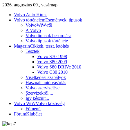
2026. augusztus 09., vasárnap
Volvo Autó Hírek
Volvo történelem
Események, típusok
VolvoWiW-ről
A Volvo
Volvo típusok besorolása
Volvo típusok története
Magazin
Cikkek, teszt, letöltés
Tesztek
Volvo S70 1998
Volvo S80 2009
Volvo S80 DRIVe 2010
Volvo C30 2010
Viselkedési szabályok
Használt autó vásárlás
Volvo szervizelése
Szervizekről....
Így készült...
Volvo WiW
Volvo közösség
Főmenü
Fórum
Klubélet