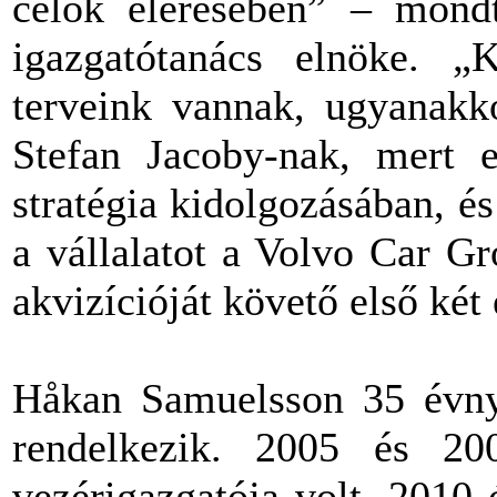
célok elérésében” – mond
igazgatótanács elnöke. „K
terveink vannak, ugyanakk
Stefan Jacoby-nak, mert e
stratégia kidolgozásában, és
a vállalatot a Volvo Car G
akvizícióját követő első két
Håkan Samuelsson 35 évnyi 
rendelkezik. 2005 és 
vezérigazgatója volt, 2010 