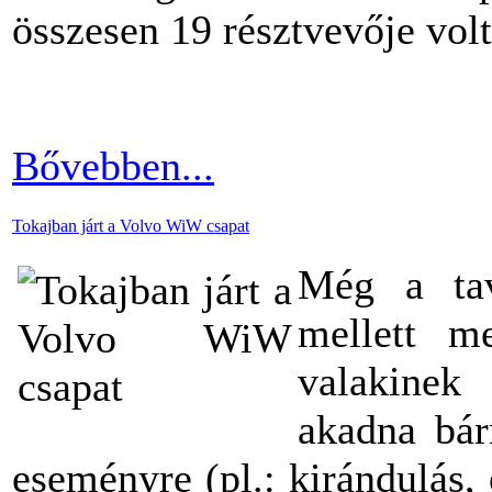
összesen 19 résztvevője volt
Bővebben...
Tokajban járt a Volvo WiW csapat
Még a tava
mellett m
valakinek
akadna bár
eseményre (pl.: kirándulás, 