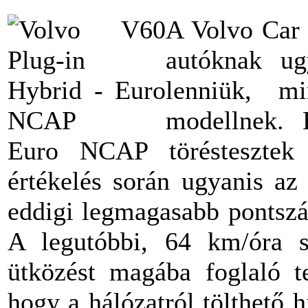
A Volvo Car G
autóknak ug
lenniük, m
modellnek. 
Euro NCAP töréstesztek 
értékelés során ugyanis az
eddigi legmagasabb pontszám
A legutóbbi, 64 km/óra se
ütközést magába foglaló te
hogy a hálózatról tölthető