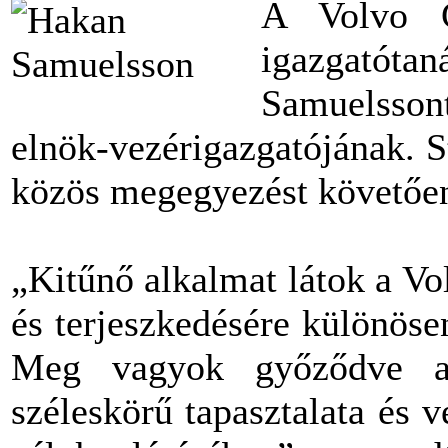
A Volvo C
igazgató
Samuelsson
elnök-vezérigazgatójának. S
közös megegyezést követően
„Kitűnő alkalmat látok a V
és terjeszkedésére különös
Meg vagyok győződve a
széleskörű tapasztalata és v