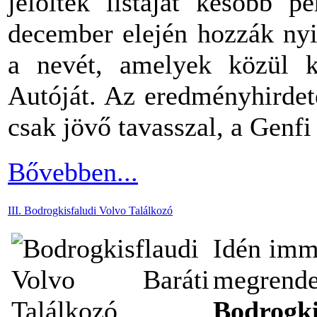
jelöltek listáját később p
december elején hozzák nyi
a nevét, amelyek közül k
Autóját. Az eredményhirdet
csak jövő tavasszal, a Genfi
Bővebben...
III. Bodrogkisfaludi Volvo Találkozó
Idén imm
megren
Bodrogki