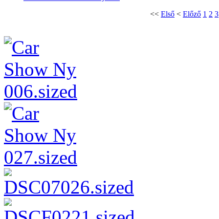
<<
Első
<
Előző
1
2
3