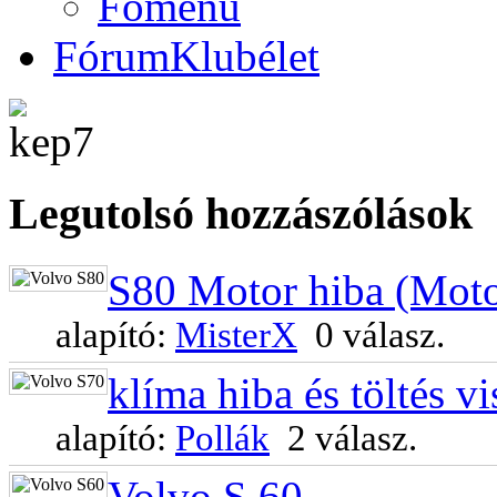
Főmenü
Fórum
Klubélet
Legutols
ó hozzászólások
S80 Motor hiba (Motor
alapító:
MisterX
0 válasz.
klíma hiba és töltés vi
alapító:
Pollák
2 válasz.
Volvo S 60