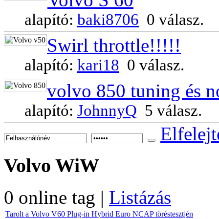
alapító:
baki8706
0 válasz.
Swirl throttle!!!!!
alapító:
kari18
0 válasz.
volvo 850 tuning és n
alapító:
JohnnyQ
5 válasz.
Elfelejt
Volvo
WiW
0 online tag |
Listázás
Tarolt a Volvo V60 Plug-in Hybrid Euro NCAP töréstesztjén