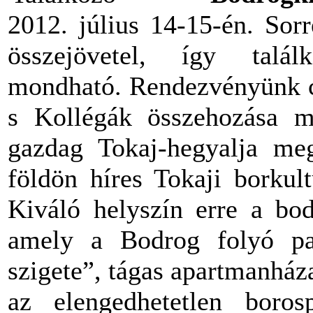
2012. július 14-15-én. Sor
összejövetel, így tal
mondható. Rendezvényünk cé
s Kollégák összehozása mel
gazdag Tokaj-hegyalja meg
földön híres Tokaji borkul
Kiváló helyszín erre a bod
amely a Bodrog folyó pa
szigete”, tágas apartmanház
az elengedhetetlen boros