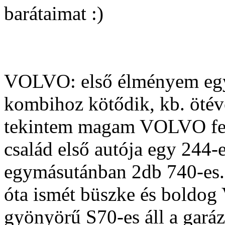
barátaimat :)
VOLVO: első élményem eg
kombihoz kötődik, kb. ötév
tekintem magam VOLVO fert
család első autója egy 244-e
egymásutánban 2db 740-es.
óta ismét büszke és boldo
gyönyörű S70-es áll a gará