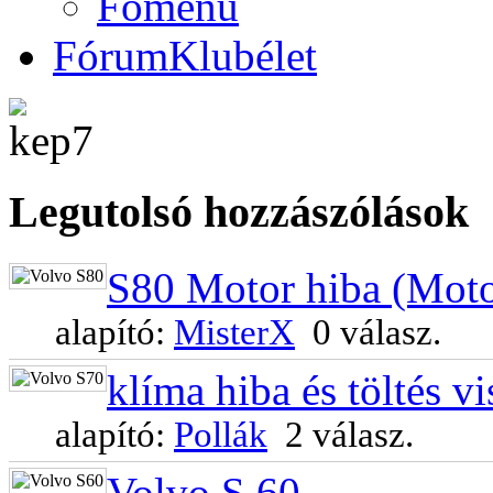
Főmenü
Fórum
Klubélet
Legutols
ó hozzászólások
S80 Motor hiba (Motor
alapító:
MisterX
0 válasz.
klíma hiba és töltés vi
alapító:
Pollák
2 válasz.
Volvo S 60