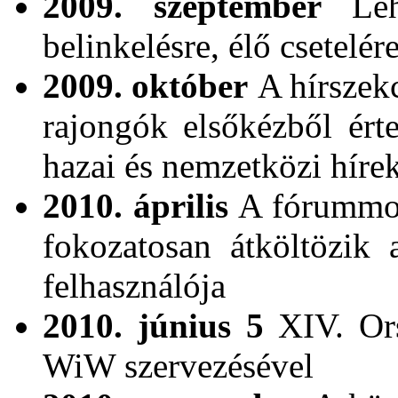
2009. szeptember
Le
belinkelésre, élő csetelér
2009. október
A hírszekc
rajongók elsőkézből ért
hazai és nemzetközi híre
2010. április
A fórummoto
fokozatosan átköltözik
felhasználója
2010. június 5
XIV. Ors
WiW szervezésével