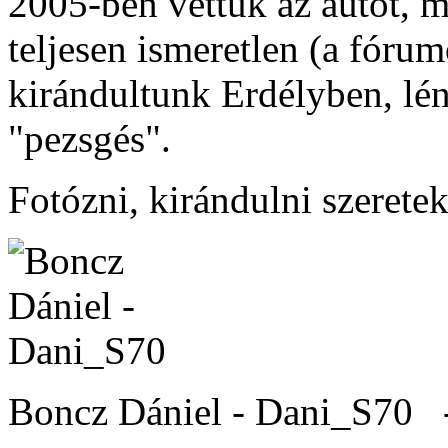
2005-ben vettük az autót, 
teljesen ismeretlen (a fóru
kirándultunk Erdélyben, lén
"pezsgés".
Fotózni, kirándulni szeretek
Boncz Dániel - Dani_S70