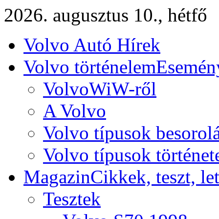
2026. augusztus 10., hétfő
Volvo Autó Hírek
Volvo történelem
Esemény
VolvoWiW-ről
A Volvo
Volvo típusok besorol
Volvo típusok történet
Magazin
Cikkek, teszt, le
Tesztek