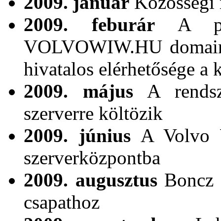
2009. január
Közösségi r
2009. feburár
A pozi
VOLVOWIW.HU domain be
hivatalos elérhetősége a
2009. május
A rendsze
szerverre költözik
2009. június
A Volvo W
szerverközpontba
2009. augusztus
Boncz D
csapathoz