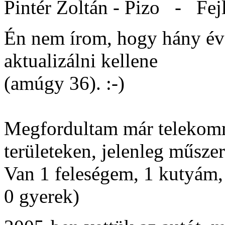
Pintér Zoltán - Pizo -
Fej
Én nem írom, hogy hány év
aktualizálni kellene
(amúgy 36). :-)
Megfordultam már telekomm
területeken, jelenleg műsze
Van 1 feleségem, 1 kutyám, 
0 gyerek)