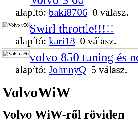
alapító:
baki8706
0 válasz.
Swirl throttle!!!!!
alapító:
kari18
0 válasz.
volvo 850 tuning és n
alapító:
JohnnyQ
5 válasz.
VolvoWiW
Volvo WiW-ről röviden