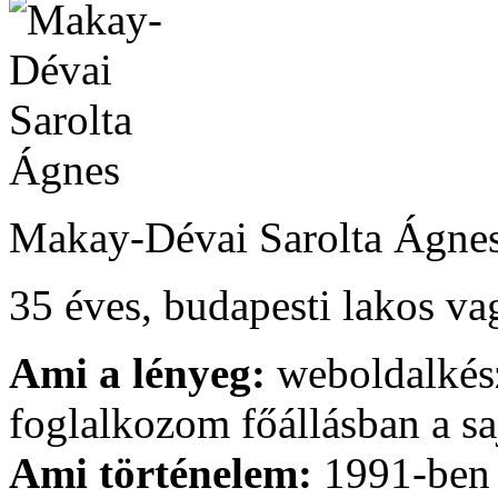
Makay-Dévai Sarolta Ág
35 éves, budapesti lakos v
Ami a lényeg:
weboldalkész
foglalkozom főállásban a s
Ami történelem:
1991-ben