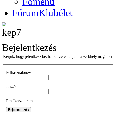
Főmenü
Fórum
Klubélet
Bejelentkezés
Kérjük, hogy jelentkezz be, ha be szeretnél jutni a webhely magánterü
Felhasználónév
Jelszó
Emlékezzen rám