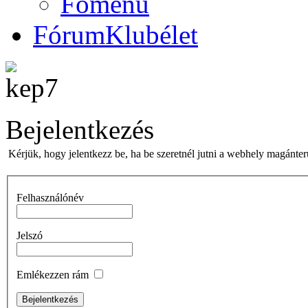
Főmenü
Fórum
Klubélet
Bejelentkezés
Kérjük, hogy jelentkezz be, ha be szeretnél jutni a webhely magánterü
Felhasználónév
Jelszó
Emlékezzen rám