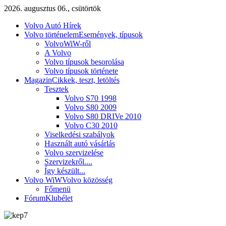
2026. augusztus 06., csütörtök
Volvo Autó Hírek
Volvo történelem
Események, típusok
VolvoWiW-ről
A Volvo
Volvo típusok besorolása
Volvo típusok története
Magazin
Cikkek, teszt, letöltés
Tesztek
Volvo S70 1998
Volvo S80 2009
Volvo S80 DRIVe 2010
Volvo C30 2010
Viselkedési szabályok
Használt autó vásárlás
Volvo szervizelése
Szervizekről....
Így készült...
Volvo WiW
Volvo közösség
Főmenü
Fórum
Klubélet