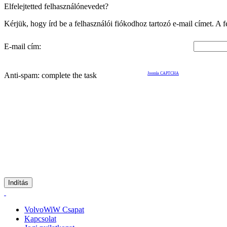
Elfelejtetted felhasználónevedet?
Kérjük, hogy írd be a felhasználói fiókodhoz tartozó e-mail címet. A
E-mail cím:
Anti-spam: complete the task
Joomla CAPTCHA
Indítás
VolvoWiW Csapat
Kapcsolat